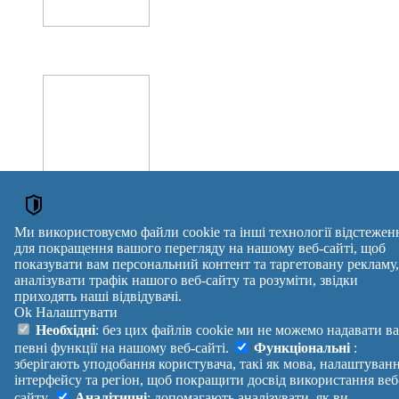
Оголошення →
Ми використовуємо файли cookie та інші технології відстежен
для покращення вашого перегляду на нашому веб-сайті, щоб
ОГОЛОШЕННЯ
показувати вам персональний контент та таргетовану рекламу,
аналізувати трафік нашого веб-сайту та розуміти, звідки
Ношеные трусики ношені трусики для тебя
приходять наші відвідувачі.
Ношені трусики
Ok
Налаштувати
Ношеные трусики ношені трусики
Ношеные трусики ношені трусики для тебя
Необхідні
: без цих файлів cookie ми не можемо надавати в
Оголошення →
певні функції на нашому веб-сайті.
Функціональні
:
reklama
зберігають уподобання користувача, такі як мова, налаштуван
інтерфейсу та регіон, щоб покращити досвід використання веб
Правила
Політика
Зворотній
сайту.
Аналітичні
: допомагають аналізувати, як ви