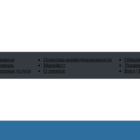
равила
Политика конфиденциальности
Обратн
омощь
Манифест
Украин
латные услуги
О проекте
Вход
|