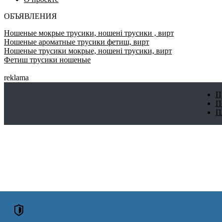
ОБЪЯВЛЕНИЯ
Ношеные мокрые трусики, ношені трусики , вирт
Ношеные ароматные трусики фетиш, вирт
Ношеные трусики мокрые, ношені трусики, вирт
Фетиш трусики ношеные
reklama
П
П
П