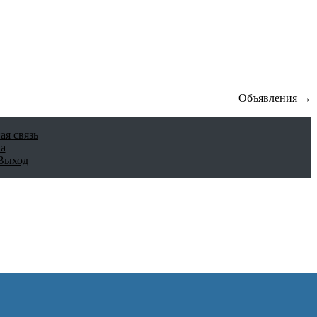
Объявления →
ая связь
а
Выход