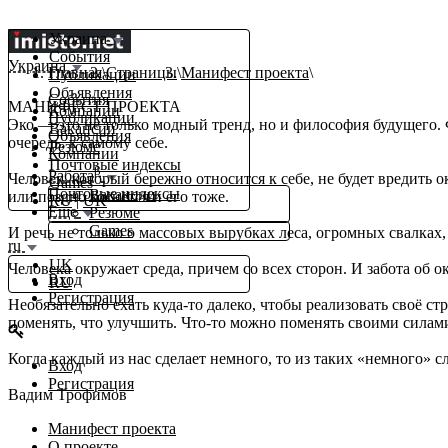
Украина
События
Украина
Главная
Страницы
Манифест проекта
Публикации
Объявления
События
МАНИФЕСТ ПРОЕКТА
Компании
Публикации
Эко — это не только модный тренд, но и философия будущего. 
Вакансии
Объявления
очередь, к самому себе.
Резюме
Компании
Почтовые индексы
β
Работа
Человек, который бережно относится к себе, не будет вредить 
Games
Почтовые индексы
Вакансии
или поздно коснется и его тоже.
RU
|
UK
Еще
Резюме
Games
И речь не только о массовых вырубках леса, огромных свалках,
ru
UK
Человека окружает среда, причем со всех сторон. И забота об 
Вход
RU
Регистрация
Необязательно ехать куда-то далеко, чтобы реализовать своё ст
поменять, что улучшить. Что-то можно поменять своими силами
Когда каждый из нас сделает немного, то из таких «немного» сл
Вход
Регистрация
Вадим Трофимов
Манифест проекта
О проекте