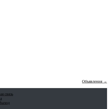
Объявления →
ая связь
а
Выход