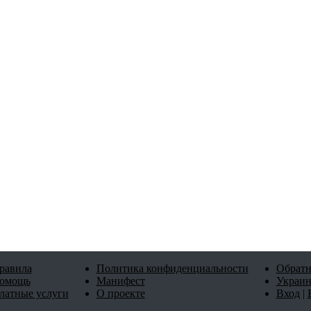
равила
Политика конфиденциальности
Обратн
омощь
Манифест
Украин
латные услуги
О проекте
Вход
|