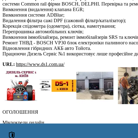
системи Common rail фірми BOSCH, DELPHI. Перевірка та ремон
Вимкнення (видалення) клапана EGR;
Вимкнення системи ADBlue;
Видалення фільтра сажі DPF (сажовий фільтр/каталізатор);
Корекція спідометра (одометра), сіотка, намотування;
Перепрошивка автомобільних ключів;
Вимкнення іммобілайзера, ремонт іммобілайзерів SRS та ключі
Ремонт ТНВД - BOSCH VP30 блок електроніки паливного насо
Відновлення гібридних АКБ авто Тойота.
Працюючи Дизель Сервіс №1 використовує лише професійне ди
URL:
https://www.ds1.com.ua/
ОГОЛОШЕННЯ
Мікрокреди онлайн
Хостінг Україна / Нідерланди
Реєстрація ФОП у Києві