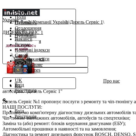
Україна
Події
Україна
Головна
Компанії Україна
Дизель Сервіс 1
Публікації
Оголошення
Події
ДИЗЕЛЬ СЕРВІС 1
Компанії
Публікації
Вакансії
Оголошення
Резюме
Компанії
Поштові індекси
β
Робота
Games
Поштові індекси
Вакансії
RU
|
UK
Ще
Резюме
Games
uk
UK
Про нас
Вхід
RU
Реєстрація
автосервіс "Дизель Сервіс 1"
Дизель Сервіс №1 пропонує послуги з ремонту та чіп-тюнінгу ав
НАШІ ПОСЛУГИ:
Вхід
Пропонуємо комп'ютерну діагностику дизельних автомобілів та 
Реєстрація
Чіп-тюнінг вантажних автомобілів, автобусів та спецтехніки;
Заміна та (або) ремонт: блоків керування двигунами (ЕБУ);
Автомобільні прошивки в наявності та на замовлення;
Діагностика та ремонт дизельних форсунок BOSCH, DENSO, 