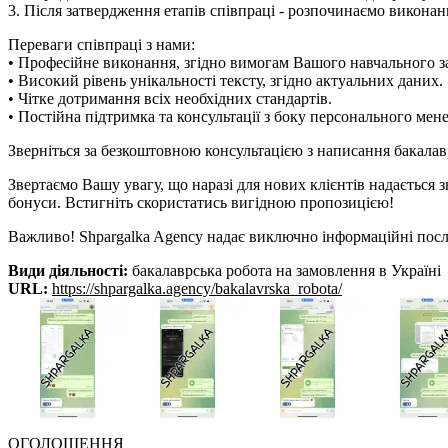
3. Після затвердження етапів співпраці - розпочинаємо викона
Переваги співпраці з нами:
• Професійне виконання, згідно вимогам Вашого навчального з
• Високий рівень унікальності тексту, згідно актуальних даних.
• Чітке дотримання всіх необхідних стандартів.
• Постійна підтримка та консультації з боку персонального мен
Зверніться за безкоштовною консультацією з написання бакалавр
Звертаємо Вашу увагу, що наразі для нових клієнтів надається 
бонуси. Встигніть скористатись вигідною пропозицією!
Важливо! Shpargalka Agency надає виключно інформаційні послу
Види діяльності:
бакалаврська робота на замовлення в Україні
URL:
https://shpargalka.agency/bakalavrska_robota/
ОГОЛОШЕННЯ