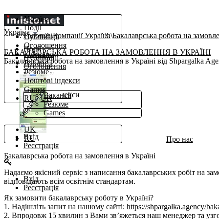
Україна
Події
Україна
Головна
Компанії Україна
Бакалаврська робота на замовле
Публікації
Оголошення
Події
БАКАЛАВРСЬКА РОБОТА НА ЗАМОВЛЕННЯ В УКРАЇНІ
Компанії
Публікації
Бакалаврська робота на замовлення в Україні від Shpargalka Agen
Вакансії
Оголошення
Резюме
Компанії
Поштові індекси
β
Робота
Games
Поштові індекси
Вакансії
RU
|
UK
Ще
Резюме
Games
uk
UK
Вхід
RU
Про нас
Реєстрація
Бакалаврська робота на замовлення в Україні
Надаємо якісний сервіс з написання бакалаврських робіт на замо
Вхід
відповідають всім освітнім стандартам.
Реєстрація
Як замовити бакалаврську роботу в Україні?
1. Надішліть запит на нашому сайті:
https://shpargalka.agency/bak
2. Впродовж 15 хвилин з Вами зв’яжеться наш менеджер та узго