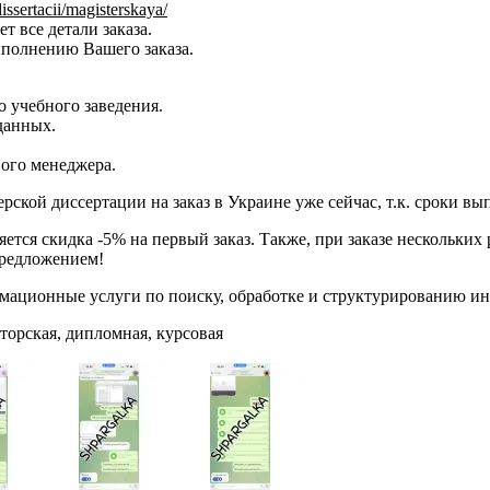
issertacii/magisterskaya/
т все детали заказа.
ыполнению Вашего заказа.
 учебного заведения.
данных.
ного менеджера.
рской диссертации на заказ в Украине уже сейчас, т.к. сроки в
тся скидка -5% на первый заказ. Также, при заказе нескольких
предложением!
мационные услуги по поиску, обработке и структурированию ин
кторская, дипломная, курсовая