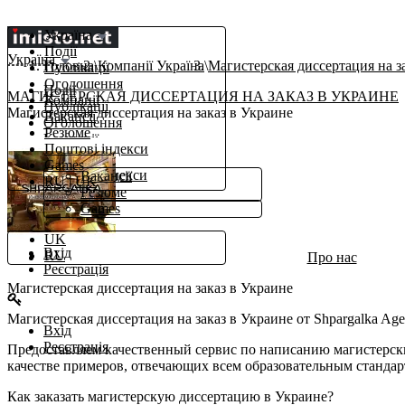
Україна
Події
Україна
Головна
Компанії Україна
Магистерская диссертация на з
Публікації
Оголошення
Події
МАГИСТЕРСКАЯ ДИССЕРТАЦИЯ НА ЗАКАЗ В УКРАИНЕ
Компанії
Публікації
Магистерская диссертация на заказ в Украине
Вакансії
Оголошення
Резюме
Компанії
Поштові індекси
β
Робота
Games
Поштові індекси
Вакансії
RU
|
UK
Ще
Резюме
Games
uk
UK
Вхід
RU
Про нас
Реєстрація
Магистерская диссертация на заказ в Украине
Магистерская диссертация на заказ в Украине от Shpargalka Ag
Вхід
Реєстрація
Предоставляем качественный сервис по написанию магистерски
качестве примеров, отвечающих всем образовательным стандар
Как заказать магистерскую диссертацию в Украине?