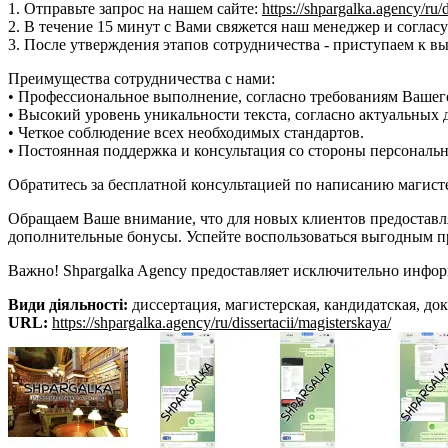
1. Отправьте запрос на нашем сайте:
https://shpargalka.agency/ru/d
2. В течение 15 минут с Вами свяжется наш менеджер и согласуе
3. После утверждения этапов сотрудничества - приступаем к в
Преимущества сотрудничества с нами:
• Профессиональное выполнение, согласно требованиям Вашего
• Высокий уровень уникальности текста, согласно актуальных 
• Четкое соблюдение всех необходимых стандартов.
• Постоянная поддержка и консультация со стороны персональ
Обратитесь за бесплатной консультацией по написанию магисте
Обращаем Ваше внимание, что для новых клиентов предоставляе
дополнительные бонусы. Успейте воспользоваться выгодным 
Важно! Shpargalka Agency предоставляет исключительно инфор
Види діяльності:
диссертация, магистерская, кандидатская, до
URL:
https://shpargalka.agency/ru/dissertacii/magisterskaya/