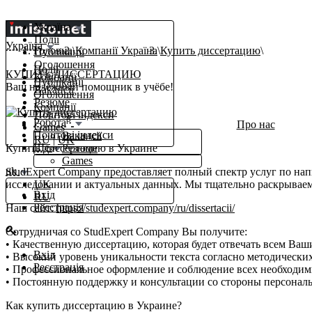
Україна
Події
Україна
Головна
Компанії Україна
Купить диссертацию
Публікації
Оголошення
Події
КУПИТЬ ДИССЕРТАЦИЮ
Компанії
Публікації
Ваш надёжный помощник в учёбе!
Вакансії
Оголошення
Резюме
Компанії
Поштові індекси
β
Робота
Про нас
Games
Поштові індекси
Вакансії
RU
|
UK
Ще
Купить диссертацию в Украине
Резюме
Games
uk
StudExpert Company предоставляет полный спектр услуг по на
исследовании и актуальных данных. Мы тщательно раскрываем 
UK
Вхід
RU
Реєстрація
Наш сайт:
https://studexpert.company/ru/dissertacii/
Сотрудничая со StudExpert Company Вы получите:
• Качественную диссертацию, которая будет отвечать всем Ваш
Вхід
• Высокий уровень уникальности текста согласно методически
Реєстрація
• Профессиональное оформление и соблюдение всех необходим
• Постоянную поддержку и консультации со стороны персонал
Как купить диссертацию в Украине?