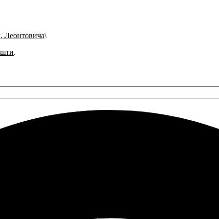
л. Леонтовича
ошти
.