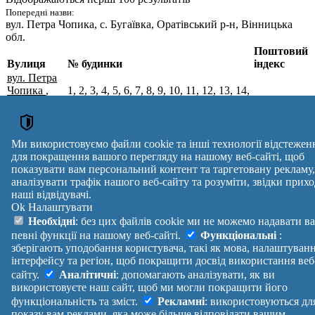
Попередні назви:
вул. Петра Чопика
, с. Бугаївка, Оратівський р-н, Вінницька
обл.
Поштовий
Вулиця
№ будинки
індекс
вул. Петра
Чопика
,
1, 2, 3, 4, 5, 6, 7, 8, 9, 10, 11, 12, 13, 14,
с. Бугаївка,
15, 16, 17, 18, 19, 20, 21, 22, 23, 24, 25,
Вінницький
26, 27, 28, 29, 30, 31, 32, 33, 34, 35, 36,
22627
р-н,
37, 38, 39, 40, 41, 42, 43, 44, 45, 46, 47,
Вінницька
48, 49
Ми використовуємо файли cookie та інші технології відстежен
обл.
для покращення вашого перегляду на нашому веб-сайті, щоб
Поштові індекси України. Оновлено : 27-07-2026.
показувати вам персональний контент та таргетовану рекламу,
Вулиця
№ будинків
Індекс
аналізувати трафік нашого веб-сайту та розуміти, звідки прихо
наші відвідувачі.
reklama
Ok
Налаштувати
Правила
Політика
Зворотній
Необхідні
: без цих файлів cookie ми не можемо надавати в
Допомога
конфіденційності
зв'язок
певні функції на нашому веб-сайті.
Функціональні
:
Платні
Маніфест
Україна
зберігають уподобання користувача, такі як мова, налаштуван
послуги
Про проект
Увійти
|
інтерфейсу та регіон, щоб покращити досвід використання веб
Вихід
сайту.
Аналітичні
: допомагають аналізувати, як ви
використовуєте наш сайт, щоб ми могли покращити його
функціональність та зміст.
Рекламні
: використовуються дл
показу вам реклами, яка може більше відповідати вашим