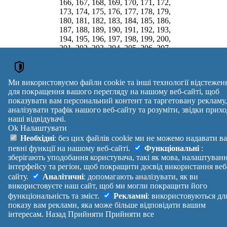
166, 167, 168, 169, 170, 171, 172,
173, 174, 175, 176, 177, 178, 179,
180, 181, 182, 183, 184, 185, 186,
187, 188, 189, 190, 191, 192, 193,
194, 195, 196, 197, 198, 199, 200,
201, 202, 203, 204, 205, 206, 207,
208, 209, 210, 211, 212, 213, 214,
215, 216, 217, 218, 219, 220, 221,
222, 223, 224, 225, 226, 227, 228,
Ми використовуємо файли cookie та інші технології відстежен
229, 230, 231, 232, 233
для покращення вашого перегляду на нашому веб-сайті, щоб
Поштові індекси України. Оновлено : 07-08-2026.
показувати вам персональний контент та таргетовану рекламу,
Вулиця
№ будинків
Індекс
аналізувати трафік нашого веб-сайту та розуміти, звідки прихо
reklama
наші відвідувачі.
Ok
Налаштувати
Правила
Політика
Зворотній
Необхідні
: без цих файлів cookie ми не можемо надавати в
Допомога
конфіденційності
зв'язок
певні функції на нашому веб-сайті.
Функціональні
:
Платні
Маніфест
Україна
зберігають уподобання користувача, такі як мова, налаштуван
послуги
Про проект
Увійти
|
інтерфейсу та регіон, щоб покращити досвід використання веб
Вихід
сайту.
Аналітичні
: допомагають аналізувати, як ви
використовуєте наш сайт, щоб ми могли покращити його
функціональність та зміст.
Рекламні
: використовуються дл
показу вам реклами, яка може більше відповідати вашим
інтересам.
Назад
Прийняти
Прийняти все