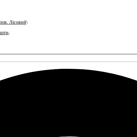
ров. Лісовий
ошти
.