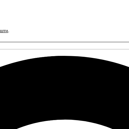
ошти
.