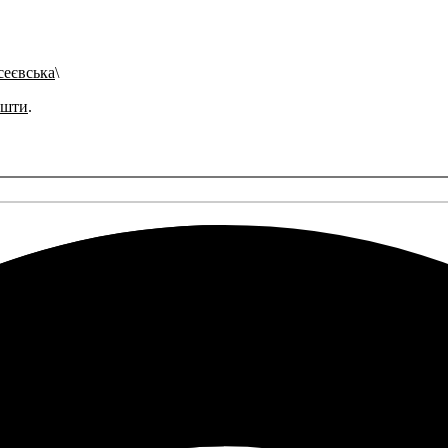
сеєвська
ошти
.