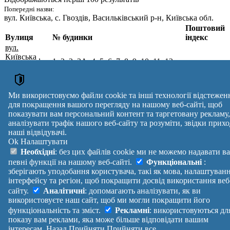
Попередні назви:
вул. Київська
, с. Гвоздів, Васильківський р-н, Київська обл.
Поштовий
Вулиця
№ будинки
індекс
вул.
Київська
,
1, 2, 3, 3А, 4, 5, 6, 7, 8, 9, 10, 11, 12,
с. Гвоздів,
13, 14, 15, 16, 17, 18, 19, 20, 21, 22,
Обухівський
08634
23, 24, 25, 26, 27, 28, 29, 30, 30А, 31,
р-н,
32, 33, 34, 35, 36, 37, 38, 39
Київська
Ми використовуємо файли cookie та інші технології відстежен
обл.
для покращення вашого перегляду на нашому веб-сайті, щоб
Поштові індекси України. Оновлено : 07-08-2026.
показувати вам персональний контент та таргетовану рекламу,
аналізувати трафік нашого веб-сайту та розуміти, звідки прихо
Вулиця
№ будинків
Індекс
наші відвідувачі.
reklama
Ok
Налаштувати
Правила
Політика
Зворотній
Необхідні
: без цих файлів cookie ми не можемо надавати в
Допомога
конфіденційності
зв'язок
певні функції на нашому веб-сайті.
Функціональні
:
Платні
Маніфест
Україна
зберігають уподобання користувача, такі як мова, налаштуван
послуги
Про проект
Увійти
|
інтерфейсу та регіон, щоб покращити досвід використання веб
Вихід
сайту.
Аналітичні
: допомагають аналізувати, як ви
використовуєте наш сайт, щоб ми могли покращити його
функціональність та зміст.
Рекламні
: використовуються дл
показу вам реклами, яка може більше відповідати вашим
інтересам.
Назад
Прийняти
Прийняти все