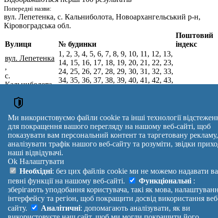
Попередні назви:
вул. Лепетенка
, с. Кальниболота, Новоархангельський р-н,
Кіровоградська обл.
Поштовий
Вулиця
№ будинки
індекс
1, 2, 3, 4, 5, 6, 7, 8, 9, 10, 11, 12, 13,
вул. Лепетенка
14, 15, 16, 17, 18, 19, 20, 21, 22, 23,
,
24, 25, 26, 27, 28, 29, 30, 31, 32, 33,
с.
34, 35, 36, 37, 38, 39, 40, 41, 42, 43,
Кальниболота,
44, 45, 46, 47, 48, 49, 50, 51, 52, 53,
26111
Голованівський
54, 55, 56, 57, 58, 59, 60, 61, 62, 63,
р-н,
64, 65, 66, 67, 68, 69, 70, 71, 72, 73,
Кіровоградська
74, 75, 76, 77, 78, 79, 80, 81, 82, 83,
Ми використовуємо файли cookie та інші технології відстежен
обл.
84, 85, 86, 87, 88, 89, 90, 91, 92, 93
для покращення вашого перегляду на нашому веб-сайті, щоб
Поштові індекси України. Оновлено : 07-08-2026.
показувати вам персональний контент та таргетовану рекламу,
Вулиця
№ будинків
Індекс
аналізувати трафік нашого веб-сайту та розуміти, звідки прихо
наші відвідувачі.
reklama
Ok
Налаштувати
Правила
Політика
Зворотній
Необхідні
: без цих файлів cookie ми не можемо надавати в
Допомога
конфіденційності
зв'язок
певні функції на нашому веб-сайті.
Функціональні
:
Платні
Маніфест
Україна
зберігають уподобання користувача, такі як мова, налаштуван
послуги
Про проект
Увійти
|
інтерфейсу та регіон, щоб покращити досвід використання веб
Вихід
сайту.
Аналітичні
: допомагають аналізувати, як ви
використовуєте наш сайт, щоб ми могли покращити його