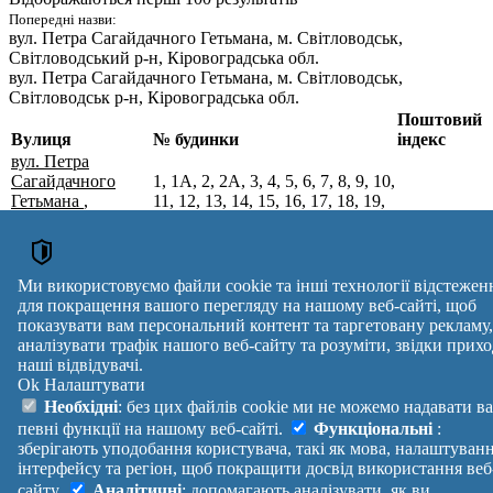
Попередні назви:
вул. Петра Сагайдачного Гетьмана
, м. Світловодськ,
Світловодський р-н, Кіровоградська обл.
вул. Петра Сагайдачного Гетьмана
, м. Світловодськ,
Світловодськ р-н, Кіровоградська обл.
Поштовий
Вулиця
№ будинки
індекс
вул. Петра
Сагайдачного
1, 1А, 2, 2А, 3, 4, 5, 6, 7, 8, 9, 10,
Гетьмана
,
11, 12, 13, 14, 15, 16, 17, 18, 19,
м. Світловодськ,
20, 21, 22, 23, 24, 25, 26, 27, 28,
27501
Олександрійський
29, 30, 31, 32, 33, 34, 35, 36, 37,
р-н,
38, 39, 40, 41, 42, 43, 44, 45, 46,
Кіровоградська
47, 48, 49, 50, 51, 52, 53, 55
Ми використовуємо файли cookie та інші технології відстежен
обл.
для покращення вашого перегляду на нашому веб-сайті, щоб
Поштові індекси України. Оновлено : 07-08-2026.
показувати вам персональний контент та таргетовану рекламу,
Вулиця
№ будинків
Індекс
аналізувати трафік нашого веб-сайту та розуміти, звідки прихо
наші відвідувачі.
reklama
Ok
Налаштувати
Правила
Політика
Зворотній
Необхідні
: без цих файлів cookie ми не можемо надавати в
Допомога
конфіденційності
зв'язок
певні функції на нашому веб-сайті.
Функціональні
:
Платні
Маніфест
Україна
зберігають уподобання користувача, такі як мова, налаштуван
послуги
Про проект
Увійти
|
інтерфейсу та регіон, щоб покращити досвід використання веб
Вихід
сайту.
Аналітичні
: допомагають аналізувати, як ви