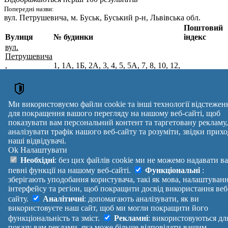
Попередні назви:
вул. Петрушевича
, м. Буськ, Буський р-н, Львівська обл.
Поштовий
Вулиця
№ будинки
індекс
вул.
Петрушевича
,
1, 1А, 1Б, 2А, 3, 4, 5, 5А, 7, 8, 10, 12,
м. Буськ,
13, 15А, 18, 18А, 19, 20, 21, 23, 24,
80500
Золочівський
25, 25А, 26, 27, 28, 30, 31, 35, 37, 41,
р-н,
43, 45, 47, 49, 51, 53А
Львівська
Ми використовуємо файли cookie та інші технології відстежен
обл.
для покращення вашого перегляду на нашому веб-сайті, щоб
Поштові індекси України. Оновлено : 07-08-2026.
показувати вам персональний контент та таргетовану рекламу,
Вулиця
№ будинків
Індекс
аналізувати трафік нашого веб-сайту та розуміти, звідки прихо
наші відвідувачі.
reklama
Ok
Налаштувати
Правила
Політика
Зворотній
Необхідні
: без цих файлів cookie ми не можемо надавати в
Допомога
конфіденційності
зв'язок
певні функції на нашому веб-сайті.
Функціональні
:
Платні
Маніфест
Україна
зберігають уподобання користувача, такі як мова, налаштуван
послуги
Про проект
Увійти
|
інтерфейсу та регіон, щоб покращити досвід використання веб
Вихід
сайту.
Аналітичні
: допомагають аналізувати, як ви
використовуєте наш сайт, щоб ми могли покращити його
функціональність та зміст.
Рекламні
: використовуються дл
показу вам реклами, яка може більше відповідати вашим