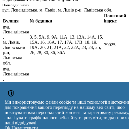
Попередні назви:
вул. Левандівська
, м. Львів, м. Львів р-н, Львівська обл.
Поштовий
Вулиця
№ будинки
індекс
вул.
Левандівська
,
3, 5, 5А, 9, 9А, 11А, 13, 13А, 14А, 15,
м. Львів,
15А, 16, 16А, 17, 17А, 17В, 18, 19,
79025
Львівський
19А, 20, 21, 21А, 22, 22А, 23, 24, 25,
р-н,
26, 28, 30, 36, 36А
Львівська
обл.
вул.
Левандівська
,
м. Львів,
1, 2, 4, 6, 8, 10, 12, 14, 14/1
79042
Львівський
р-н,
Львівська
Ми використовуємо файли cookie та інші технології відстежен
обл.
для покращення вашого перегляду на нашому веб-сайті, щоб
Поштові індекси України. Оновлено : 07-08-2026.
показувати вам персональний контент та таргетовану рекламу,
Вулиця
№ будинків
Індекс
аналізувати трафік нашого веб-сайту та розуміти, звідки прихо
reklama
наші відвідувачі.
Ok
Налаштувати