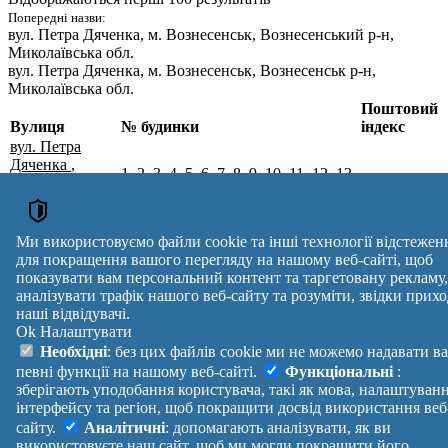
Попередні назви:
вул. Петра Дяченка
, м. Вознесенськ, Вознесенський р-н,
Миколаївська обл.
вул. Петра Дяченка
, м. Вознесенськ, Вознесенськ р-н,
Миколаївська обл.
Поштовий
Вулиця
№ будинки
індекс
вул. Петра
Дяченка
,
1, 2, 3, 4, 5, 6, 7, 8, 9, 10, 11, 12, 13,
м. Вознесенськ,
14, 15, 16, 17, 18, 19, 20, 21, 22, 23,
Вознесенський
56502
24, 25, 26, 27, 28, 29, 30, 31, 32, 33,
р-н,
34, 35, 36, 37, 38, 39, 40, 41, 42
Миколаївська
Ми використовуємо файли cookie та інші технології відстежен
обл.
для покращення вашого перегляду на нашому веб-сайті, щоб
Поштові індекси України. Оновлено : 27-07-2026.
показувати вам персональний контент та таргетовану рекламу,
Вулиця
№ будинків
Індекс
аналізувати трафік нашого веб-сайту та розуміти, звідки прихо
наші відвідувачі.
reklama
Ok
Налаштувати
Правила
Політика
Зворотній
Необхідні
: без цих файлів cookie ми не можемо надавати в
Допомога
конфіденційності
зв'язок
певні функції на нашому веб-сайті.
Функціональні
:
Платні
Маніфест
Україна
зберігають уподобання користувача, такі як мова, налаштуван
послуги
Про проект
Увійти
|
інтерфейсу та регіон, щоб покращити досвід використання веб
Вихід
сайту.
Аналітичні
: допомагають аналізувати, як ви
використовуєте наш сайт, щоб ми могли покращити його