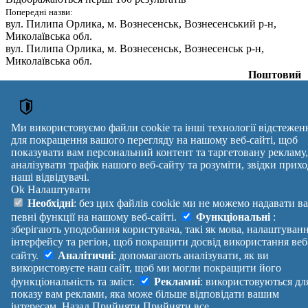
Попередні назви:
вул. Пилипа Орлика
, м. Вознесенськ, Вознесенський р-н,
Миколаївська обл.
вул. Пилипа Орлика
, м. Вознесенськ, Вознесенськ р-н,
Миколаївська обл.
Поштовий
Вулиця
№ будинки
індекс
вул. Пилипа Орлика
,
1, 2, 3, 4, 5, 6, 7, 8, 9, 10, 11,
м. Вознесенськ,
12, 13, 14, 15, 16, 17, 19, 21,
56501
Вознесенський р-н,
Ми використовуємо файли cookie та інші технології відстежен
23, 25, 27, 29
Миколаївська обл.
для покращення вашого перегляду на нашому веб-сайті, щоб
Поштові індекси України. Оновлено : 27-07-2026.
показувати вам персональний контент та таргетовану рекламу,
аналізувати трафік нашого веб-сайту та розуміти, звідки прихо
Вулиця
№ будинків
Індекс
наші відвідувачі.
reklama
Ok
Налаштувати
Правила
Політика
Зворотній
Необхідні
: без цих файлів cookie ми не можемо надавати в
Допомога
конфіденційності
зв'язок
певні функції на нашому веб-сайті.
Функціональні
:
Платні
Маніфест
Україна
зберігають уподобання користувача, такі як мова, налаштуван
послуги
Про проект
Увійти
|
інтерфейсу та регіон, щоб покращити досвід використання веб
Вихід
сайту.
Аналітичні
: допомагають аналізувати, як ви
використовуєте наш сайт, щоб ми могли покращити його
функціональність та зміст.
Рекламні
: використовуються дл
показу вам реклами, яка може більше відповідати вашим
інтересам.
Назад
Прийняти
Прийняти все