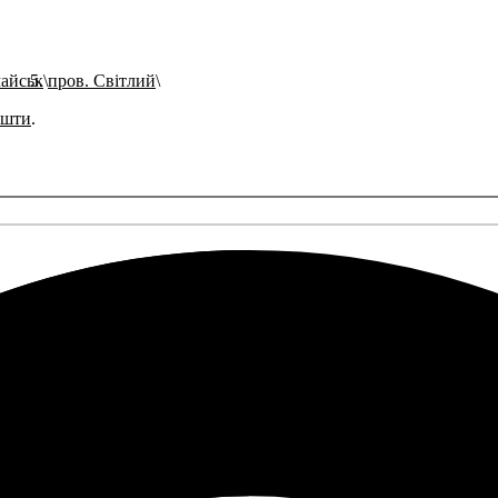
майськ
пров. Світлий
ошти
.