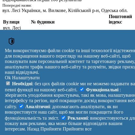
Попередні назви:
вул. Лесі Українки
, м. Вилкове, Кілійський р-н, Одеська обл.
Поштовий
Вулиця
№ будинки
індекс
вул. Лесі
Українки
,
1, 2, 3, 4, 5, 6, 7, 8, 9, 10, 11, 12, 13,
м. Вилкове,
14, 15, 16, 17, 18, 19, 20, 21, 22, 23,
68355
Ізмаїльський
24, 25, 26, 27, 28, 29, 30, 31, 32, 33,
р-н, Одеська
34, 35, 36, 37, 38, 39, 40, 41, 42
Ми використовуємо файли cookie та інші технології відстежен
обл.
для покращення вашого перегляду на нашому веб-сайті, щоб
Поштові індекси України. Оновлено : 07-08-2026.
показувати вам персональний контент та таргетовану рекламу,
аналізувати трафік нашого веб-сайту та розуміти, звідки прихо
Вулиця
№ будинків
Індекс
наші відвідувачі.
reklama
Ok
Налаштувати
Правила
Політика
Зворотній
Необхідні
: без цих файлів cookie ми не можемо надавати в
Допомога
конфіденційності
зв'язок
певні функції на нашому веб-сайті.
Функціональні
:
Платні
Маніфест
Україна
зберігають уподобання користувача, такі як мова, налаштуван
послуги
Про проект
Увійти
|
інтерфейсу та регіон, щоб покращити досвід використання веб
Вихід
сайту.
Аналітичні
: допомагають аналізувати, як ви
використовуєте наш сайт, щоб ми могли покращити його
функціональність та зміст.
Рекламні
: використовуються дл
показу вам реклами, яка може більше відповідати вашим
інтересам.
Назад
Прийняти
Прийняти все