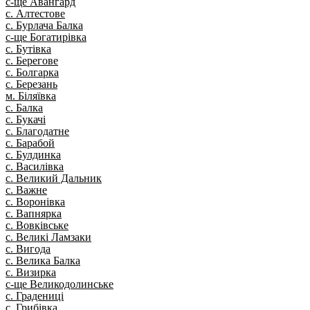
с-ще Авангард
с. Алтестове
с. Бурлача Балка
с-ще Богатирівка
с. Бутівка
с. Берегове
с. Болгарка
с. Березань
м. Біляївка
с. Балка
с. Букачі
с. Благодатне
с. Барабой
с. Булдинка
с. Василівка
с. Великий Дальник
с. Важне
с. Воронівка
с. Вапнярка
с. Вовківське
с. Великі Ламзаки
с. Вигода
с. Велика Балка
с. Визирка
с-ще Великодолинське
с. Градениці
с. Грибівка