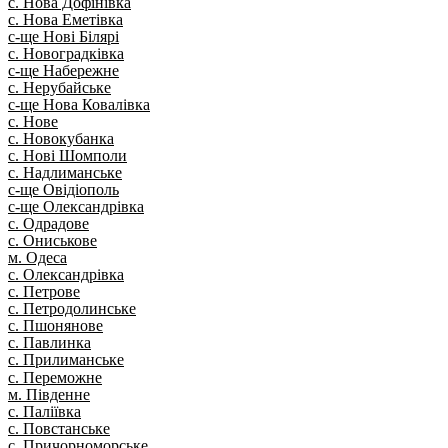
с. Нова Дофінівка
с. Нова Еметівка
с-ще Нові Білярі
с. Новоградківка
с-ще Набережне
с. Нерубайське
с-ще Нова Ковалівка
с. Нове
с. Новокубанка
с. Нові Шомполи
с. Надлиманське
с-ще Овідіополь
с-ще Олександрівка
с. Одрадове
с. Ониськове
м. Одеса
с. Олександрівка
с. Петрове
с. Петродолинське
с. Пшонянове
с. Павлинка
с. Прилиманське
с. Переможне
м. Південне
с. Паліївка
с. Повстанське
с. Причорноморське