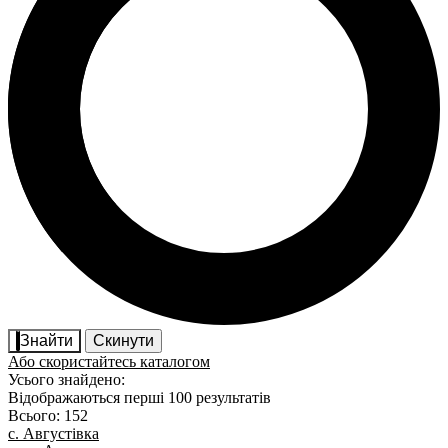
Знайти
Скинути
Або скористайтесь каталогом
Усього знайдено:
Відображаються перші 100 результатів
Всього: 152
с. Августівка