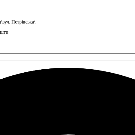
д
вул. Петрівська
ошти
.