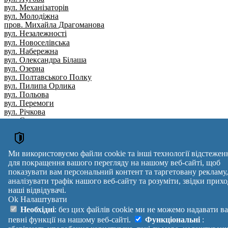
вул. Механізаторів
вул. Молодіжна
пров. Михайла Драгоманова
вул. Незалежності
вул. Новоселівська
вул. Набережна
вул. Олександра Білаша
вул. Озерна
вул. Полтавського Полку
вул. Пилипа Орлика
вул. Польова
вул. Перемоги
вул. Річкова
вул. Садова
пров. Садовий
вул. Турбінна
вул. Центральна
Ми використовуємо файли cookie та інші технології відстежен
вул. Шевченка
для покращення вашого перегляду на нашому веб-сайті, щоб
пров. Яблуновий
показувати вам персональний контент та таргетовану рекламу,
Вулиця
№ будинків
Індекс
аналізувати трафік нашого веб-сайту та розуміти, звідки прихо
reklama
наші відвідувачі.
Ok
Налаштувати
Правила
Політика
Зворотній
Необхідні
: без цих файлів cookie ми не можемо надавати в
Допомога
конфіденційності
зв'язок
Платні
Маніфест
Україна
певні функції на нашому веб-сайті.
Функціональні
: