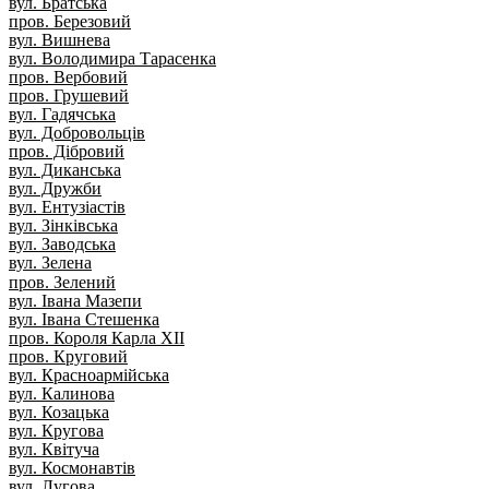
вул. Братська
пров. Березовий
вул. Вишнева
вул. Володимира Тарасенка
пров. Вербовий
пров. Грушевий
вул. Гадячська
вул. Добровольців
пров. Дібровий
вул. Диканська
вул. Дружби
вул. Ентузіастів
вул. Зінківська
вул. Заводська
вул. Зелена
пров. Зелений
вул. Івана Мазепи
вул. Івана Стешенка
пров. Короля Карла XII
пров. Круговий
вул. Красноармійська
вул. Калинова
вул. Козацька
вул. Кругова
вул. Квітуча
вул. Космонавтів
вул. Лугова