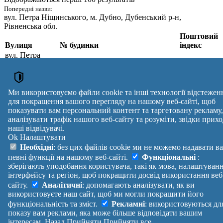
Попередні назви:
вул. Петра Ніщинського
, м. Дубно, Дубенський р-н,
Рівненська обл.
Поштовий
Вулиця
№ будинки
індекс
вул. Петра
Ніщинського
,
1, 1А, 2, 3, 4, 4А, 4Б, 5, 6, 6А, 7, 8,
м. Дубно,
8А, 9, 10, 10А, 11, 13, 15, 17, 19,
35601
Дубенський р-
21, 23, 25, 25А, 27, 27А, 29, 29А,
н, Рівненська
31
Ми використовуємо файли cookie та інші технології відстежен
обл.
для покращення вашого перегляду на нашому веб-сайті, щоб
Поштові індекси України. Оновлено : 07-08-2026.
показувати вам персональний контент та таргетовану рекламу,
аналізувати трафік нашого веб-сайту та розуміти, звідки прихо
Вулиця
№ будинків
Індекс
наші відвідувачі.
reklama
Ok
Налаштувати
Правила
Політика
Зворотній
Необхідні
: без цих файлів cookie ми не можемо надавати в
Допомога
конфіденційності
зв'язок
певні функції на нашому веб-сайті.
Функціональні
:
Платні
Маніфест
Україна
зберігають уподобання користувача, такі як мова, налаштуван
послуги
Про проект
Увійти
|
інтерфейсу та регіон, щоб покращити досвід використання веб
Вихід
сайту.
Аналітичні
: допомагають аналізувати, як ви
використовуєте наш сайт, щоб ми могли покращити його
функціональність та зміст.
Рекламні
: використовуються дл
показу вам реклами, яка може більше відповідати вашим
інтересам.
Назад
Прийняти
Прийняти все