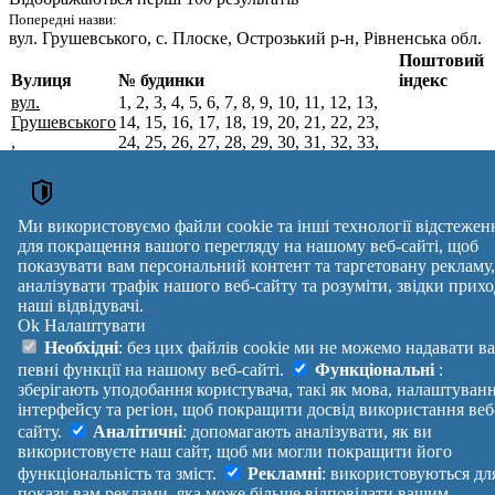
Попередні назви:
вул. Грушевського
, с. Плоске, Острозький р-н, Рівненська обл.
Поштовий
Вулиця
№ будинки
індекс
вул.
1, 2, 3, 4, 5, 6, 7, 8, 9, 10, 11, 12, 13,
Грушевського
14, 15, 16, 17, 18, 19, 20, 21, 22, 23,
,
24, 25, 26, 27, 28, 29, 30, 31, 32, 33,
с. Плоске,
34, 35, 36, 37, 38, 39, 40, 41, 42, 43,
35826
Рівненський
44, 45, 46, 47, 48, 49, 50, 51, 52, 53,
р-н,
54, 55, 56, 57, 58, 59, 60, 61, 62, 63,
Рівненська
64, 65, 66, 67, 68, 69, 70, 71, 72, 73,
Ми використовуємо файли cookie та інші технології відстежен
обл.
74
для покращення вашого перегляду на нашому веб-сайті, щоб
Поштові індекси України. Оновлено : 07-08-2026.
показувати вам персональний контент та таргетовану рекламу,
Вулиця
№ будинків
Індекс
аналізувати трафік нашого веб-сайту та розуміти, звідки прихо
наші відвідувачі.
reklama
Ok
Налаштувати
Правила
Політика
Зворотній
Необхідні
: без цих файлів cookie ми не можемо надавати в
Допомога
конфіденційності
зв'язок
певні функції на нашому веб-сайті.
Функціональні
:
Платні
Маніфест
Україна
зберігають уподобання користувача, такі як мова, налаштуван
послуги
Про проект
Увійти
|
інтерфейсу та регіон, щоб покращити досвід використання веб
Вихід
сайту.
Аналітичні
: допомагають аналізувати, як ви
використовуєте наш сайт, щоб ми могли покращити його
функціональність та зміст.
Рекламні
: використовуються дл
показу вам реклами, яка може більше відповідати вашим