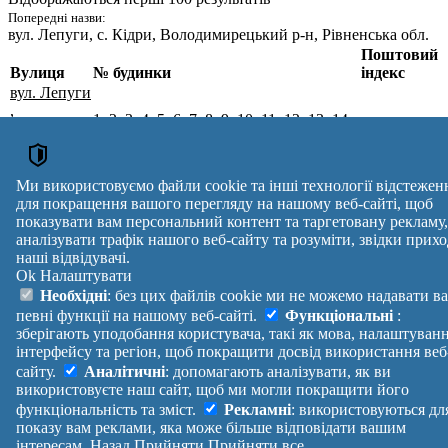
Попередні назви:
вул. Лепуги
, с. Кідри, Володимирецький р-н, Рівненська обл.
Поштовий
Вулиця
№ будинки
індекс
вул. Лепуги
,
1, 2, 3, 4, 5, 6, 7, 8, 9, 10, 11, 12, 13, 14,
с. Кідри,
15, 16, 17, 18, 19, 20, 21, 22, 23, 24, 25,
Вараський
34340
26, 27, 28, 29, 30, 31, 32, 33, 34, 35, 36,
р-н,
37, 38, 39, 40, 41, 42, 43, 44, 45
Рівненська
Ми використовуємо файли cookie та інші технології відстежен
обл.
для покращення вашого перегляду на нашому веб-сайті, щоб
Поштові індекси України. Оновлено : 07-08-2026.
показувати вам персональний контент та таргетовану рекламу,
аналізувати трафік нашого веб-сайту та розуміти, звідки прихо
Вулиця
№ будинків
Індекс
наші відвідувачі.
reklama
Ok
Налаштувати
Правила
Політика
Зворотній
Необхідні
: без цих файлів cookie ми не можемо надавати в
Допомога
конфіденційності
зв'язок
певні функції на нашому веб-сайті.
Функціональні
:
Платні
Маніфест
Україна
зберігають уподобання користувача, такі як мова, налаштуван
послуги
Про проект
Увійти
|
інтерфейсу та регіон, щоб покращити досвід використання веб
Вихід
сайту.
Аналітичні
: допомагають аналізувати, як ви
використовуєте наш сайт, щоб ми могли покращити його
функціональність та зміст.
Рекламні
: використовуються дл
показу вам реклами, яка може більше відповідати вашим
інтересам.
Назад
Прийняти
Прийняти все