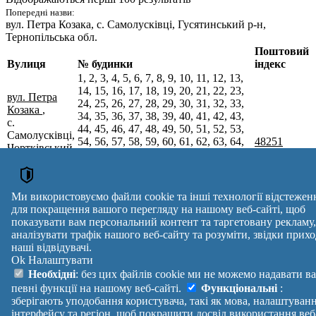
Попередні назви:
вул. Петра Козака
, с. Самолусківці, Гусятинський р-н,
Тернопільська обл.
Поштовий
Вулиця
№ будинки
індекс
1, 2, 3, 4, 5, 6, 7, 8, 9, 10, 11, 12, 13,
14, 15, 16, 17, 18, 19, 20, 21, 22, 23,
вул. Петра
24, 25, 26, 27, 28, 29, 30, 31, 32, 33,
Козака
,
34, 35, 36, 37, 38, 39, 40, 41, 42, 43,
с.
44, 45, 46, 47, 48, 49, 50, 51, 52, 53,
Самолусківці,
54, 56, 57, 58, 59, 60, 61, 62, 63, 64,
48251
Чортківський
65, 66, 67, 68, 69, 70, 71, 72, 73, 74,
р-н,
75, 76, 77, 78, 79, 80, 81, 82, 83, 84,
Тернопільська
85, 86, 87, 88, 89, 90, 91, 92, 93, 94,
обл.
95, 96, 97, 98, 99, 100, 101, 102, 103,
Ми використовуємо файли cookie та інші технології відстежен
104, 105, 106, 107, 108, 109, 110, 148
для покращення вашого перегляду на нашому веб-сайті, щоб
Поштові індекси України. Оновлено : 27-07-2026.
показувати вам персональний контент та таргетовану рекламу,
Вулиця
№ будинків
Індекс
аналізувати трафік нашого веб-сайту та розуміти, звідки прихо
reklama
наші відвідувачі.
Ok
Налаштувати
Правила
Політика
Зворотній
Необхідні
: без цих файлів cookie ми не можемо надавати в
Допомога
конфіденційності
зв'язок
певні функції на нашому веб-сайті.
Функціональні
:
Платні
Маніфест
Україна
зберігають уподобання користувача, такі як мова, налаштуван
послуги
Про проект
Увійти
|
інтерфейсу та регіон, щоб покращити досвід використання веб