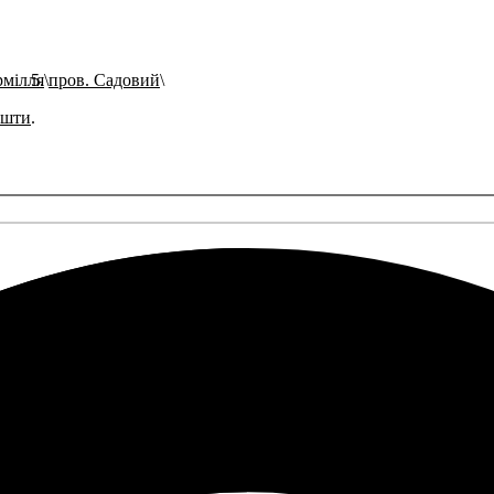
рмілля
пров. Садовий
ошти
.