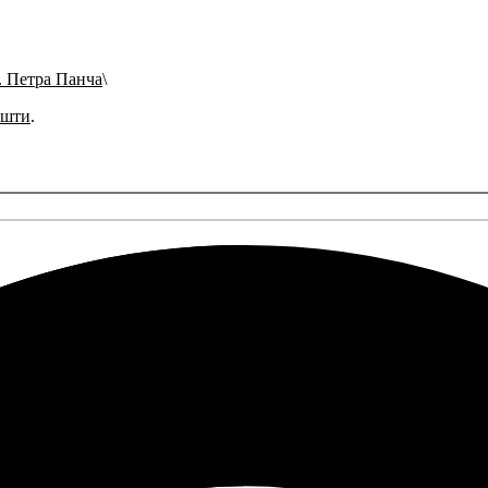
. Петра Панча
ошти
.