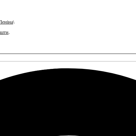
 Леніна
ошти
.