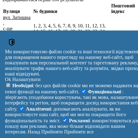
Поштовий
Вулиця
№ будинки
індекс
вул. Затишна
,
1, 2, 3, 4, 5, 6, 7, 8, 9, 10, 11, 12, 13,
с-ще
14, 15, 16, 17, 19, 20, 21, 22, 23, 24,
Благодатне,
25, 26, 27, 28, 29, 30, 31, 32, 33, 34,
75743
Скадовський
35, 36, 37, 38, 39, 40, 41, 42, 43, 44,
р-н,
45, 46, 47, 48
Херсонська
Ми використовуємо файли cookie та інші технології відстежен
обл.
для покращення вашого перегляду на нашому веб-сайті, щоб
Поштові індекси України. Оновлено : 07-08-2026.
показувати вам персональний контент та таргетовану рекламу,
аналізувати трафік нашого веб-сайту та розуміти, звідки прихо
Вулиця
№ будинків
Індекс
наші відвідувачі.
reklama
Ok
Налаштувати
Правила
Політика
Зворотній
Необхідні
: без цих файлів cookie ми не можемо надавати в
Допомога
конфіденційності
зв'язок
певні функції на нашому веб-сайті.
Функціональні
:
Платні
Маніфест
Україна
зберігають уподобання користувача, такі як мова, налаштуван
послуги
Про проект
Увійти
|
інтерфейсу та регіон, щоб покращити досвід використання веб
Вихід
сайту.
Аналітичні
: допомагають аналізувати, як ви
використовуєте наш сайт, щоб ми могли покращити його
функціональність та зміст.
Рекламні
: використовуються дл
показу вам реклами, яка може більше відповідати вашим
інтересам.
Назад
Прийняти
Прийняти все