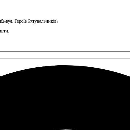
ань
вул. Героїв Рятувальників
ошти
.