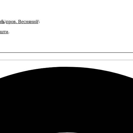
ань
пров. Весняний
ошти
.