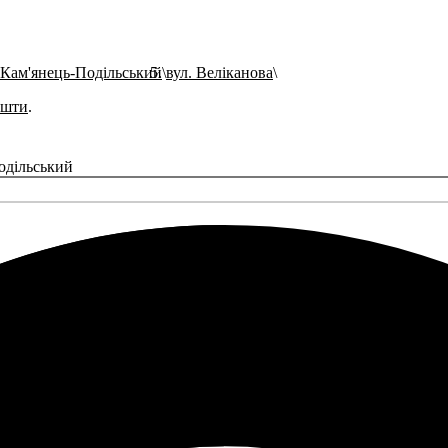
 Кам'янець-Подільський
вул. Веліканова
ошти
.
одільський