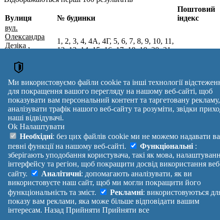
Поштовий
Вулиця
№ будинки
індекс
вул.
Олександра
1, 2, 3, 4, 4А, 4Г, 5, 6, 7, 8, 9, 10, 11,
Дезіка
,
12, 13, 14, 15, 16, 17, 18, 19, 20, 21,
м. Городок,
22, 23, 24, 25, 26, 27, 28, 29, 30, 31,
32002
Хмельницький
32, 33, 34, 34А, 38, 42, 44, 46, 48,
р-н,
50, 50А, 50Б, 54, 54А, 56, 58
Хмельницька
Ми використовуємо файли cookie та інші технології відстежен
обл.
для покращення вашого перегляду на нашому веб-сайті, щоб
Поштові індекси України. Оновлено : 27-07-2026.
показувати вам персональний контент та таргетовану рекламу,
аналізувати трафік нашого веб-сайту та розуміти, звідки прихо
Вулиця
№ будинків
Індекс
наші відвідувачі.
reklama
Ok
Налаштувати
Правила
Політика
Зворотній
Необхідні
: без цих файлів cookie ми не можемо надавати в
Допомога
конфіденційності
зв'язок
певні функції на нашому веб-сайті.
Функціональні
:
Платні
Маніфест
Україна
зберігають уподобання користувача, такі як мова, налаштуван
послуги
Про проект
Увійти
|
інтерфейсу та регіон, щоб покращити досвід використання веб
Вихід
сайту.
Аналітичні
: допомагають аналізувати, як ви
використовуєте наш сайт, щоб ми могли покращити його
функціональність та зміст.
Рекламні
: використовуються дл
показу вам реклами, яка може більше відповідати вашим
інтересам.
Назад
Прийняти
Прийняти все