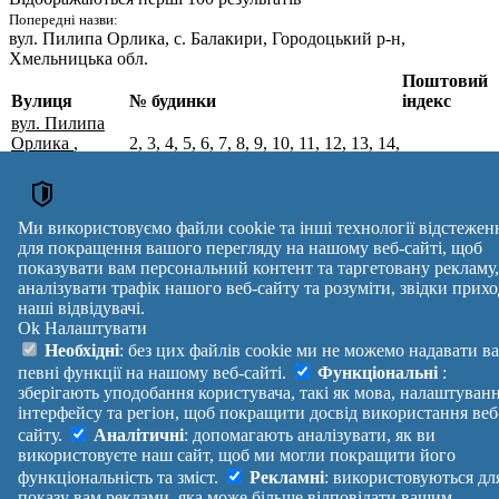
Попередні назви:
вул. Пилипа Орлика
, с. Балакири, Городоцький р-н,
Хмельницька обл.
Поштовий
Вулиця
№ будинки
індекс
вул. Пилипа
Орлика
,
2, 3, 4, 5, 6, 7, 8, 9, 10, 11, 12, 13, 14,
с. Балакири,
15, 16, 17, 18, 19, 20, 21, 22, 23, 24,
Хмельницький
25, 26, 27, 28, 29, 30, 31, 32, 33, 34,
32052
р-н,
35, 36, 37, 38, 39, 40, 41, 45, 53, 57,
Хмельницька
59, 61, 67, 69, 71, 77, 85
Ми використовуємо файли cookie та інші технології відстежен
обл.
для покращення вашого перегляду на нашому веб-сайті, щоб
Поштові індекси України. Оновлено : 07-08-2026.
показувати вам персональний контент та таргетовану рекламу,
Вулиця
№ будинків
Індекс
аналізувати трафік нашого веб-сайту та розуміти, звідки прихо
наші відвідувачі.
reklama
Ok
Налаштувати
Правила
Політика
Зворотній
Необхідні
: без цих файлів cookie ми не можемо надавати в
Допомога
конфіденційності
зв'язок
певні функції на нашому веб-сайті.
Функціональні
:
Платні
Маніфест
Україна
зберігають уподобання користувача, такі як мова, налаштуван
послуги
Про проект
Увійти
|
інтерфейсу та регіон, щоб покращити досвід використання веб
Вихід
сайту.
Аналітичні
: допомагають аналізувати, як ви
використовуєте наш сайт, щоб ми могли покращити його
функціональність та зміст.
Рекламні
: використовуються дл
показу вам реклами, яка може більше відповідати вашим