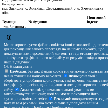
Попередні назви:
вул. Затишна
, с. Зяньківці, Деражнянський р-н, Хмельницька
обл.
Поштовий
Вулиця
№ будинки
індекс
вул. Затишна
,
с. Зяньківці,
1, 2, 3, 4, 5, 6, 7, 8, 9, 10, 11, 12, 13,
Хмельницький
14, 15, 16, 17, 18, 19, 20, 21, 22, 23,
32250
р-н,
24, 25, 26, 27, 28, 29, 30, 31, 32, 33,
Хмельницька
34, 35, 36, 37, 38, 39, 40, 41
Ми використовуємо файли cookie та інші технології відстежен
обл.
для покращення вашого перегляду на нашому веб-сайті, щоб
Поштові індекси України. Оновлено : 07-08-2026.
показувати вам персональний контент та таргетовану рекламу,
аналізувати трафік нашого веб-сайту та розуміти, звідки прихо
Вулиця
№ будинків
Індекс
наші відвідувачі.
reklama
Ok
Налаштувати
Правила
Політика
Зворотній
Необхідні
: без цих файлів cookie ми не можемо надавати в
Допомога
конфіденційності
зв'язок
певні функції на нашому веб-сайті.
Функціональні
:
Платні
Маніфест
Україна
зберігають уподобання користувача, такі як мова, налаштуван
послуги
Про проект
Увійти
|
інтерфейсу та регіон, щоб покращити досвід використання веб
Вихід
сайту.
Аналітичні
: допомагають аналізувати, як ви
використовуєте наш сайт, щоб ми могли покращити його
функціональність та зміст.
Рекламні
: використовуються дл
показу вам реклами, яка може більше відповідати вашим
інтересам.
Назад
Прийняти
Прийняти все