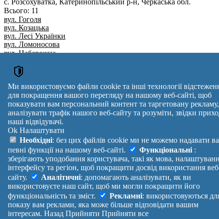
с. Розсохуватка
, Катеринопільський р-н, Черкаська обл.
Всього: 11
вул. Гоголя
вул. Козацька
вул. Лесі Українки
вул. Ломоносова
вул. Набережна
вул. Покровська
пров. Центральний
вул. Центральна
Ми використовуємо файли cookie та інші технології відстежен
вул. Шевченка
пров. Шкільний
для покращення вашого перегляду на нашому веб-сайті, щоб
пров. Шевченка
показувати вам персональний контент та таргетовану рекламу,
аналізувати трафік нашого веб-сайту та розуміти, звідки прихо
Вулиця
№ будинків
Індекс
наші відвідувачі.
reklama
Ok
Налаштувати
Правила
Політика
Зворотній
Необхідні
: без цих файлів cookie ми не можемо надавати в
Допомога
конфіденційності
зв'язок
певні функції на нашому веб-сайті.
Функціональні
:
Платні
Маніфест
Україна
зберігають уподобання користувача, такі як мова, налаштуван
послуги
Про проект
Увійти
|
інтерфейсу та регіон, щоб покращити досвід використання веб
Вихід
сайту.
Аналітичні
: допомагають аналізувати, як ви
використовуєте наш сайт, щоб ми могли покращити його
функціональність та зміст.
Рекламні
: використовуються дл
показу вам реклами, яка може більше відповідати вашим
інтересам.
Назад
Прийняти
Прийняти все