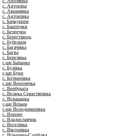
с. Аполянка
с. Антоніна
с. Аврамівка
с. Антонівка
с. Бачкурине
с. Баштечки
с. Безпечна
с. Берестівець
с. Бубельня
с. Багачівка
с. Багва
с. Березівка
с-ще Бабанка
с. Бузівка
с-ще Буки
с. Ботвинівка
с-ще Верхнячка
с. Вербувата
с. Велика Севастянівка
с. Вільшанка
с-ще Вільна
с-ще Володимирівка
с. Вороне
с. Владиславчик
с. Веселівка
с. Вікторівка
с. Вільшана-Слобідка