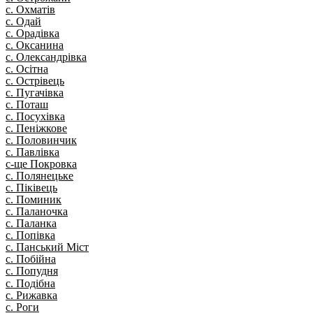
с. Охматів
с. Одай
с. Орадівка
с. Оксанина
с. Олександрівка
с. Осітна
с. Острівець
с. Пугачівка
с. Поташ
с. Посухівка
с. Пеніжкове
с. Половинчик
с. Павлівка
с-ще Покровка
с. Полянецьке
с. Піківець
с. Поминик
с. Паланочка
с. Паланка
с. Попівка
с. Панський Міст
с. Побійна
с. Попудня
с. Подібна
с. Рижавка
с. Роги