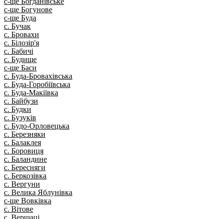
с-ще Богданівське
с-ще Богунове
с-ще Буда
с. Бучак
с. Бровахи
с. Білозір'я
с. Бабичі
с. Будище
с-ще Баси
с. Буда-Бровахівська
с. Буда-Горобіївська
с. Буда-Макіївка
с. Байбузи
с. Будки
с. Бузуків
с. Будо-Орловецька
с. Березняки
с. Балаклея
с. Боровиця
с. Баландине
с. Бересняги
с. Беркозівка
с. Вергуни
с. Велика Яблунівка
с-ще Вовківка
с. Вітове
с. Вершаці