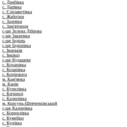
с. Драбівка
с. Дарівка
с. Єлизаветівка
с. Жаботин
с. Залевки
с. Зам'ятниця
с-ще Зелена Діброва
с-ще Закревки
с-ще Ірдинь
с-ще Ірдинівка
с. Іваньків
с. Івківці
с-ще Кудашеве
с. Коханівка
с. Козарівка
с. Копіювата
м. Кам'янка
м. Канів
с. Курилівка
с. Кичинці
с. Калинівка
м. Корсунь-Шевченківський
с-ще Калинівка
с. Корнилівка
с. Кумейки
с. Куцівка