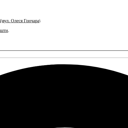
і
вул. Олеся Гончара
ошти
.