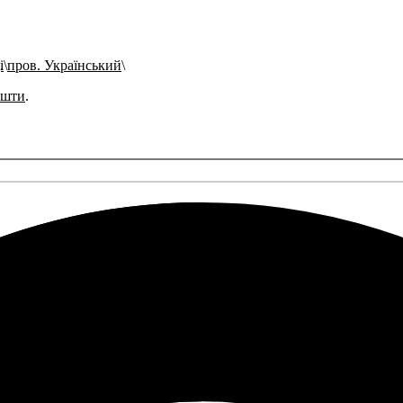
і
пров. Український
ошти
.