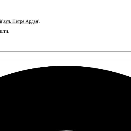
ти
вул. Петре Ардан
ошти
.