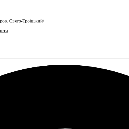
ров. Свято-Троїцький
ошти
.