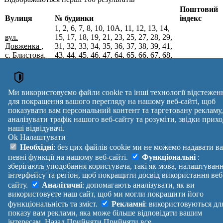
Поштовий
Вулиця
№ будинки
індекс
1, 2, 6, 7, 8, 10, 10А, 11, 12, 13, 14,
вул.
15, 17, 18, 19, 21, 23, 25, 27, 28, 29,
Довженка
,
31, 32, 33, 34, 35, 36, 37, 38, 39, 41,
с. Блистова,
43, 44, 45, 46, 47, 64, 65, 66, 67, 68,
Корюківський
69, 70, 71, 72, 73, 74, 75, 76, 77, 78,
15675
р-н,
79, 80, 81, 82, 83, 84, 85, 86, 87, 88,
Чернігівська
89, 90, 91, 92, 93, 94, 95, 96, 97, 98,
обл.
99, 100, 101, 102, 103, 104, 105, 106,
Ми використовуємо файли cookie та інші технології відстежен
107, 108, 109, 110, 111, 112, 113
для покращення вашого перегляду на нашому веб-сайті, щоб
Поштові індекси України. Оновлено : 27-07-2026.
показувати вам персональний контент та таргетовану рекламу,
аналізувати трафік нашого веб-сайту та розуміти, звідки прихо
Вулиця
№ будинків
Індекс
наші відвідувачі.
reklama
Ok
Налаштувати
Правила
Політика
Зворотній
Необхідні
: без цих файлів cookie ми не можемо надавати в
Допомога
конфіденційності
зв'язок
певні функції на нашому веб-сайті.
Функціональні
:
Платні
Маніфест
Україна
зберігають уподобання користувача, такі як мова, налаштуван
послуги
Про проект
Увійти
|
інтерфейсу та регіон, щоб покращити досвід використання веб
Вихід
сайту.
Аналітичні
: допомагають аналізувати, як ви
використовуєте наш сайт, щоб ми могли покращити його
функціональність та зміст.
Рекламні
: використовуються дл
показу вам реклами, яка може більше відповідати вашим
інтересам.
Назад
Прийняти
Прийняти все