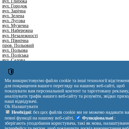
вул. Глибока
вул. Городок
вул. Зарічна
вул. Зелена
вул. Лугова
вул. Музична
вул. Набережна
вул. Незалежності
вул. Північна
пров. Польовий
вул. Польова
вул. Поліська
вул. Садова
вул. Світла
вул. Степова
вул. Тиха
вул. Шевченка
Ми використовуємо файли cookie та інші технології відстежен
пров. Шевченка
для покращення вашого перегляду на нашому веб-сайті, щоб
вул. Яцухна
показувати вам персональний контент та таргетовану рекламу,
Вулиця
№ будинків
Індекс
аналізувати трафік нашого веб-сайту та розуміти, звідки прихо
reklama
наші відвідувачі.
Ok
Налаштувати
Правила
Політика
Зворотній
Необхідні
: без цих файлів cookie ми не можемо надавати в
Допомога
конфіденційності
зв'язок
певні функції на нашому веб-сайті.
Функціональні
:
Платні
Маніфест
Україна
зберігають уподобання користувача, такі як мова, налаштуван
послуги
Про проект
Увійти
|
інтерфейсу та регіон, щоб покращити досвід використання веб