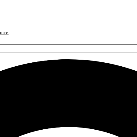
ошти
.