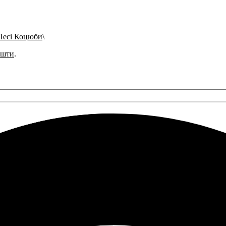
 Лесі Коцюби
ошти
.